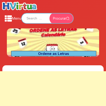
Menu
Procurar
Ordene as Letras