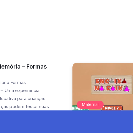
Memória – Formas
ória Formas
 – Uma experiência
ducativa para crianças.
Maternal
anças podem testar suas
de memória enquanto...