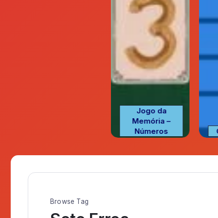
Jogo da
Ordene as
Memória –
Letras
Números
Browse Tag