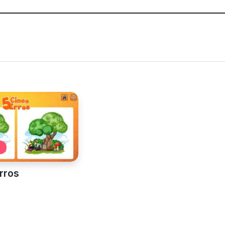
ângulo e força
Chute a Gol
rros