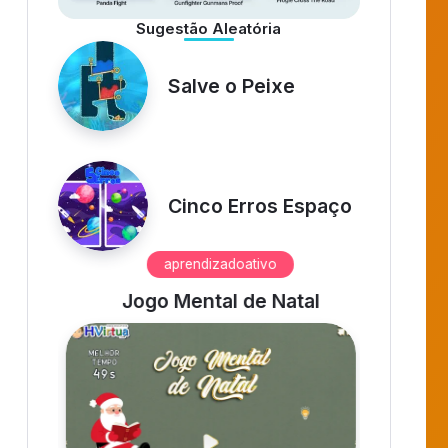
Sugestão Aleatória
Salve o Peixe
Cinco Erros Espaço
aprendizadoativo
as
Jogo Mental de Natal
Ma