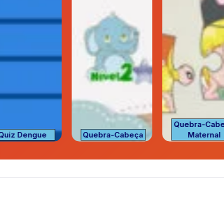
Quebra-Cab
Quiz Dengue
Quebra-Cabeça
Maternal