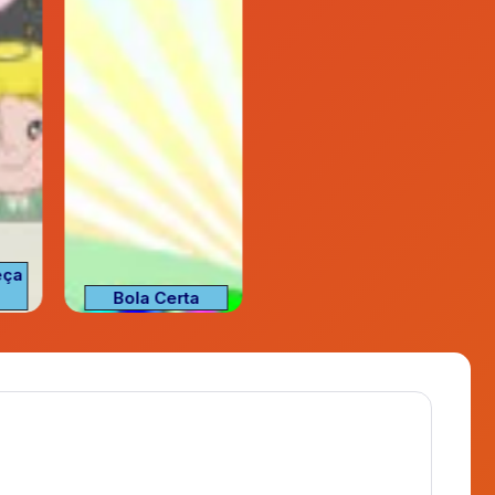
eça
Ordene as
Bola Certa
Letras