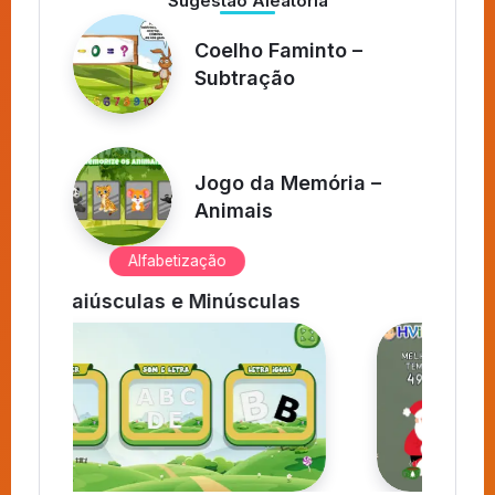
Sugestão Aleatória
Coelho Faminto –
Subtração
Jogo da Memória –
Animais
aprendizadoativo
s
Jogo Mental de Natal