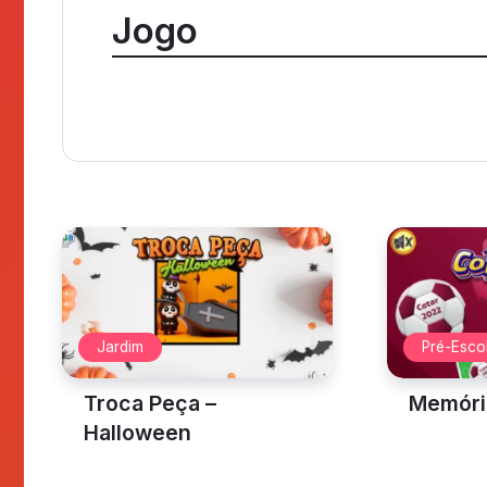
Mescla Números
Skate Radical
Ga
Browse Tag