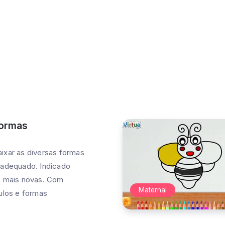
ndizadoativo
Alfabetização
ntal de Natal
Maiúsculas e Minúscul