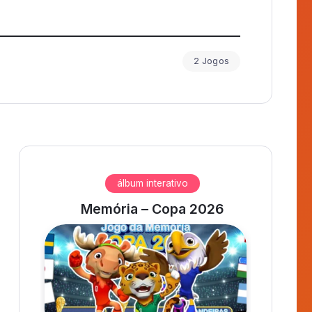
Ligue Legal
Alfabeto
Mescla Números