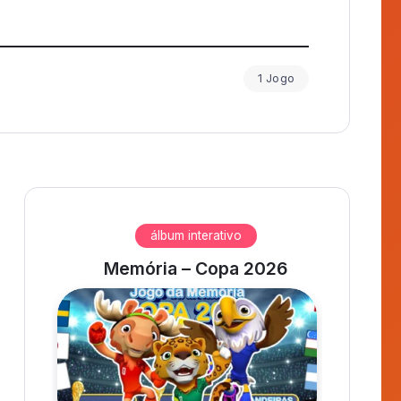
Quebra-Cabeça
ixa
Maternal
Encaixa Estados