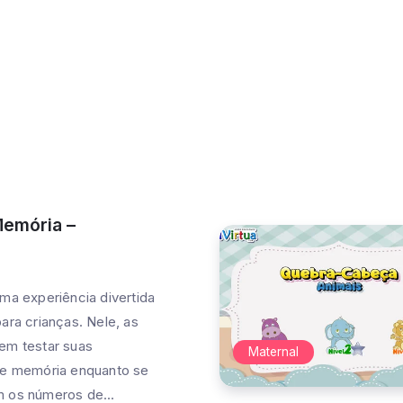
ndizadoativo
Alfabetização
ntal de Natal
Maiúsculas e Minúscul