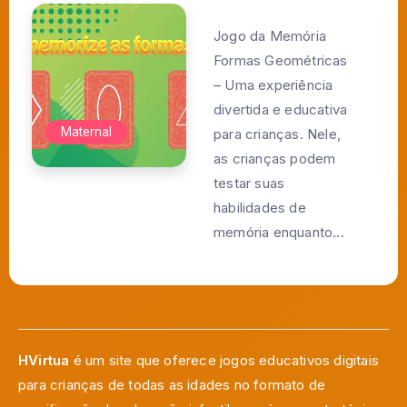
Jogo da Memória
Formas Geométricas
– Uma experiência
divertida e educativa
Maternal
para crianças. Nele,
as crianças podem
testar suas
habilidades de
memória enquanto...
HVirtua
é um site que oferece jogos educativos digitais
para crianças de todas as idades no formato de