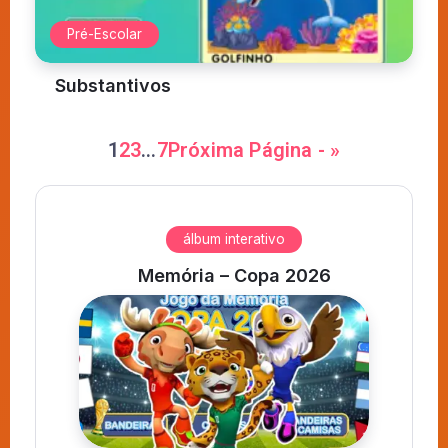
Pré-Escolar
Substantivos
1
2
3
…
7
Próxima Página - »
álbum interativo
Memória – Copa 2026